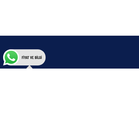
FİYAT VE BİLGİ
İletişim Bilgileri
info@refpan.com
+90 232 400 21 31