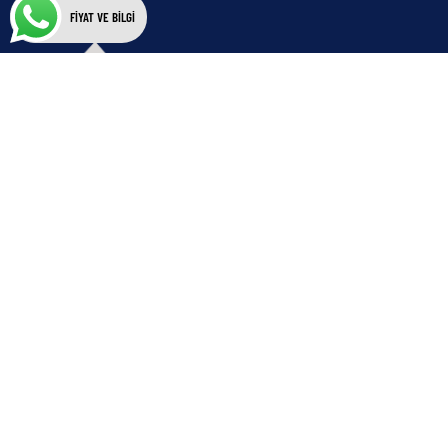
FİYAT VE BİLGİ
İletişim Bilgileri
info@refpan.com
+90 232 400 21 31
Adresimiz
Ofis
Folkart Towers B Kule Kat: 34 Ofis: 3408
Bayraklı/İzmir
Fabrika
Hacıeyüplü Mah. 3166/2 Sokak No : 2