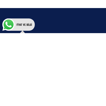
FİYAT VE BİLGİ
İletişim Bilgileri
info@refpan.com
+90 232 400 21 31
Adresimiz
Ofis
Folkart Towers B Kule Kat: 34 Ofis: 3408