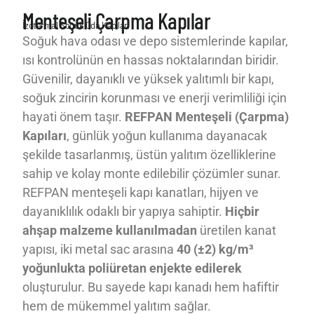
Menteşeli Çarpma Kapılar
İzotermal Soğuk Oda Kapıları
Soğuk hava odası ve depo sistemlerinde kapılar,
ısı kontrolünün en hassas noktalarından biridir.
Güvenilir, dayanıklı ve yüksek yalıtımlı bir kapı,
soğuk zincirin korunması ve enerji verimliliği için
hayati önem taşır.
REFPAN Menteşeli (Çarpma)
Kapıları
, günlük yoğun kullanıma dayanacak
şekilde tasarlanmış, üstün yalıtım özelliklerine
sahip ve kolay monte edilebilir çözümler sunar.
REFPAN menteşeli kapı kanatları, hijyen ve
dayanıklılık odaklı bir yapıya sahiptir.
Hiçbir
ahşap malzeme kullanılmadan
üretilen kanat
yapısı, iki metal sac arasına
40 (±2) kg/m³
yoğunlukta poliüretan enjekte edilerek
oluşturulur. Bu sayede kapı kanadı hem hafiftir
hem de mükemmel yalıtım sağlar.