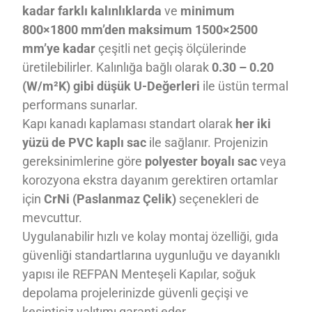
kadar farklı kalınlıklarda
ve
minimum
800×1800 mm’den maksimum 1500×2500
mm’ye kadar
çeşitli net geçiş ölçülerinde
üretilebilirler. Kalınlığa bağlı olarak
0.30 – 0.20
(W/m²K) gibi düşük U-Değerleri
ile üstün termal
performans sunarlar.
Kapı kanadı kaplaması standart olarak
her iki
yüzü de PVC kaplı sac
ile sağlanır. Projenizin
gereksinimlerine göre
polyester boyalı sac
veya
korozyona ekstra dayanım gerektiren ortamlar
için
CrNi (Paslanmaz Çelik)
seçenekleri de
mevcuttur.
Uygulanabilir hızlı ve kolay montaj özelliği, gıda
güvenliği standartlarına uygunluğu ve dayanıklı
yapısı ile REFPAN Menteşeli Kapılar, soğuk
depolama projelerinizde güvenli geçişi ve
kesintisiz yalıtımı garanti eder.