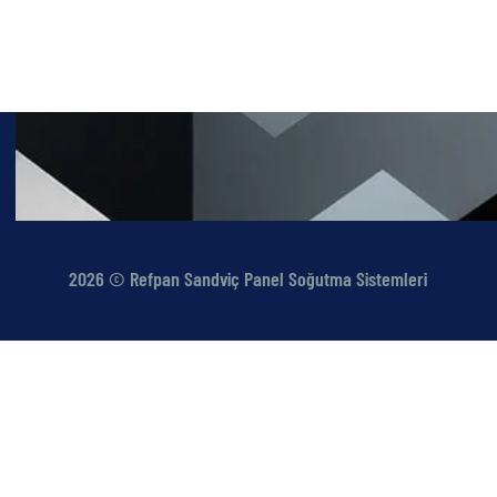
Modüler Soğuk Depolar
Konteyner Tip Soğuk Depolar
Yardımcı Ürünler
2026 © Refpan Sandviç Panel Soğutma Sistemleri