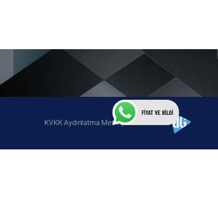
KVKK Aydınlatma Metni
Çerez Politikamız
FİYAT VE BİLGİ
KVKK Aydınlatma Metni
Çerez Politikası